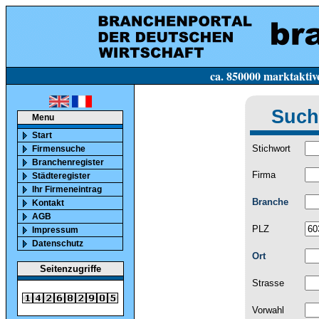
ca. 850000 marktaktive Firmen in Deutsc
Such
Menu
Start
Stichwort
Firmensuche
Branchenregister
Firma
Städteregister
Ihr Firmeneintrag
Branche
Kontakt
AGB
PLZ
Impressum
Datenschutz
Ort
Seitenzugriffe
Strasse
Vorwahl