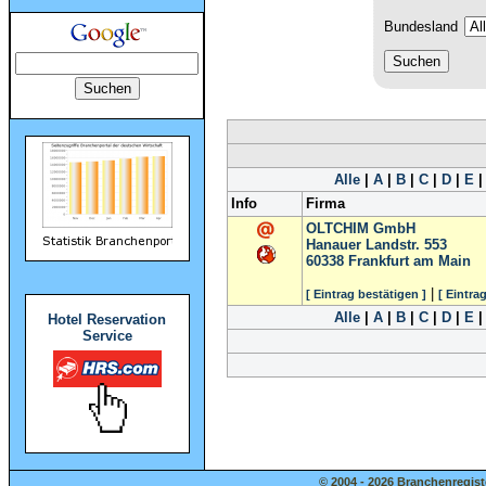
Bundesland
Alle
|
A
|
B
|
C
|
D
|
E
Info
Firma
OLTCHIM GmbH
Hanauer Landstr. 553
60338
Frankfurt am Main
|
[ Eintrag bestätigen ]
[ Eintra
Alle
|
A
|
B
|
C
|
D
|
E
Hotel Reservation
Service
© 2004 - 2026 Branchenregist