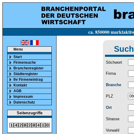
ca. 850000 marktaktive Firmen in Deutsc
Such
Menu
Start
Stichwort
Firmensuche
Branchenregister
Firma
Städteregister
Ihr Firmeneintrag
Branche
Kontakt
AGB
PLZ
Impressum
Datenschutz
Ort
Seitenzugriffe
Strasse
Vorwahl