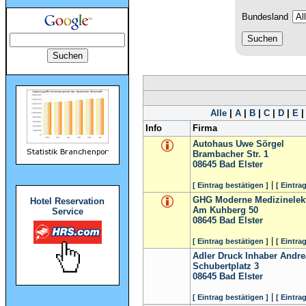
Bundesland
Alle
|
A
|
B
|
C
|
D
|
E
Info
Firma
Autohaus Uwe Sörgel
Brambacher Str. 1
08645
Bad Elster
|
[ Eintrag bestätigen ]
[ Eintra
GHG Moderne Medizinelek
Hotel Reservation
Am Kuhberg 50
Service
08645
Bad Elster
|
[ Eintrag bestätigen ]
[ Eintra
Adler Druck Inhaber Andrea
Schubertplatz 3
08645
Bad Elster
|
[ Eintrag bestätigen ]
[ Eintra