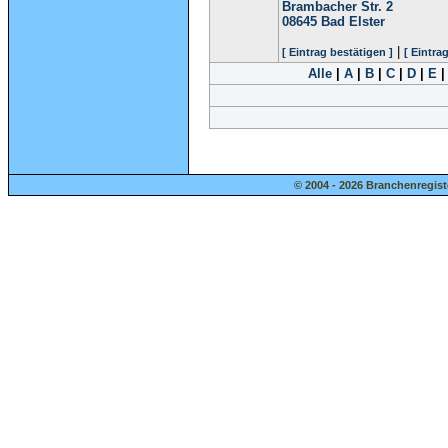
Brambacher Str. 2
08645
Bad Elster
|
[ Eintrag bestätigen ]
[ Eintra
Alle
|
A
|
B
|
C
|
D
|
E
© 2004 - 2026 Branchenregist