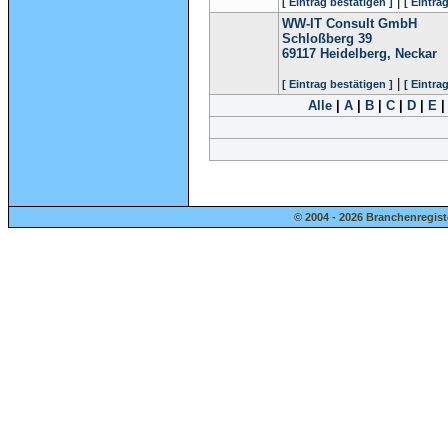
|
[ Eintrag bestätigen ]
[ Eintra
WW-IT Consult GmbH
Schloßberg 39
69117
Heidelberg, Neckar
|
[ Eintrag bestätigen ]
[ Eintra
Alle
|
A
|
B
|
C
|
D
|
E
© 2004 - 2026 Branchenregist