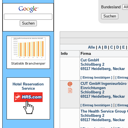
Bundesland
Alle
|
A
|
B
|
C
|
D
|
E
Info
Firma
Cut GmbH
Schloßberg 2
69117
Heidelberg, Neckar
|
[ Eintrag bestätigen ]
[ Eintra
CUT GmbH Ingenieurbüro fü
Hotel Reservation
Einrichtungen
Service
Schloßberg 2
69117
Heidelberg, Neckar
|
[ Eintrag bestätigen ]
[ Eintra
The Health Service Grou
Schloßberg 2
69117
Heidelberg, Neckar