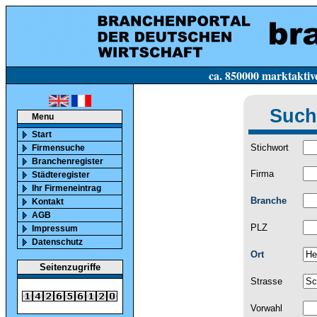
ca. 850000 marktaktive Firmen in Deutsc
Such
Menu
Start
Stichwort
Firmensuche
Branchenregister
Firma
Städteregister
Ihr Firmeneintrag
Branche
Kontakt
AGB
PLZ
Impressum
Datenschutz
Ort
Seitenzugriffe
Strasse
Vorwahl