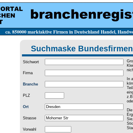
e Firmen in Deutschland Handel, Handwerk, Dien
Suchmaske Bundesfirmen
Gro
Stichwort
Kle
nic
Firma
In 
kön
Branche
Tei
ein
PLZ
z.B
ode
Ort
Die
Erg
Strasse
Sie
Sti
Sta
Vorwahl