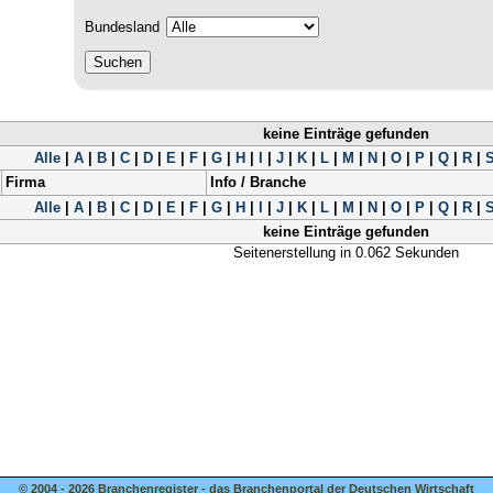
Bundesland
keine Einträge gefunden
Alle
|
A
|
B
|
C
|
D
|
E
|
F
|
G
|
H
|
I
|
J
|
K
|
L
|
M
|
N
|
O
|
P
|
Q
|
R
|
Firma
Info / Branche
Alle
|
A
|
B
|
C
|
D
|
E
|
F
|
G
|
H
|
I
|
J
|
K
|
L
|
M
|
N
|
O
|
P
|
Q
|
R
|
keine Einträge gefunden
Seitenerstellung in 0.062 Sekunden
© 2004 - 2026 Branchenregister - das Branchenportal der Deutschen Wirtschaft