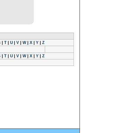
S
|
T
|
U
|
V
|
W
|
X
|
Y
|
Z
S
|
T
|
U
|
V
|
W
|
X
|
Y
|
Z