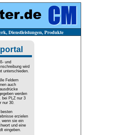
stleistungen, Produkte
portal
ß- und
inschreibung wird
ht unterschieden.
alle Feldern
nen auch
lausdrücke
gegeben werden
. bei PLZ nur 3
r nur 30.
 besten
ebnisse erzielen
, wenn sie ein
chwort und eine
dt eingeben.