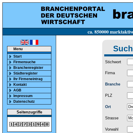
ca. 850000 marktaktive Firmen in Deutsc
Such
Menu
Start
Stichwort
Firmensuche
Branchenregister
Firma
Städteregister
Ihr Firmeneintrag
Branche
Kontakt
AGB
PLZ
Impressum
Datenschutz
Ort
Seitenzugriffe
Strasse
Vorwahl