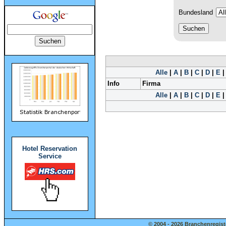
Bundesland
Alle
|
A
|
B
|
C
|
D
|
E
Info
Firma
Alle
|
A
|
B
|
C
|
D
|
E
Hotel Reservation
Service
© 2004 - 2026 Branchenregist