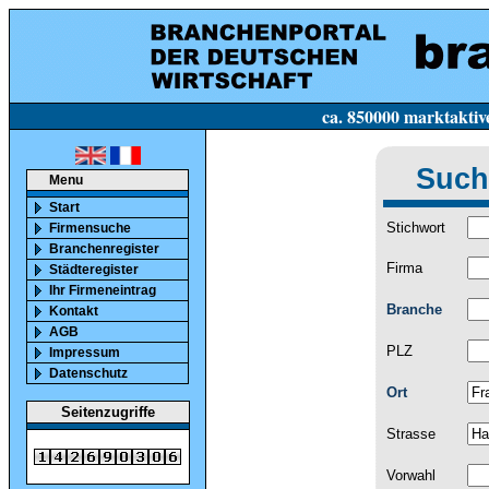
ca. 850000 marktaktive Firmen in Deutsc
Such
Menu
Start
Stichwort
Firmensuche
Branchenregister
Firma
Städteregister
Ihr Firmeneintrag
Branche
Kontakt
AGB
PLZ
Impressum
Datenschutz
Ort
Seitenzugriffe
Strasse
Vorwahl