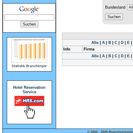
Bundesland
Alle
|
A
|
B
|
C
|
D
|
E
Info
Firma
Alle
|
A
|
B
|
C
|
D
|
E
Hotel Reservation
Service
© 2004 - 2026 Branchenregist