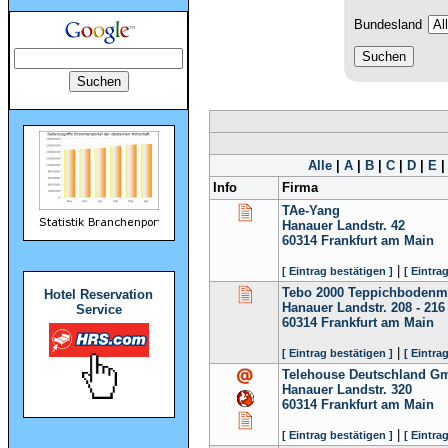
Bundesland
Alle
|
A
|
B
|
C
|
D
|
E
Info
Firma
TAe-Yang
Hanauer Landstr. 42
60314
Frankfurt am Main
|
[ Eintrag bestätigen ]
[ Eintra
Tebo 2000 Teppichboden
Hotel Reservation
Hanauer Landstr. 208 - 216
Service
60314
Frankfurt am Main
|
[ Eintrag bestätigen ]
[ Eintra
Telehouse Deutschland G
Hanauer Landstr. 320
60314
Frankfurt am Main
|
[ Eintrag bestätigen ]
[ Eintra