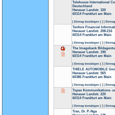
Telehouse International Co
Deutschland
Hanauer Landstr. 320
60314
Frankfurt am Main
|
[ Eintrag bestätigen ]
[ Eintra
Tenfore Financial Informa
Hanauer Landstr. 208-216
60314
Frankfurt am Main
|
[ Eintrag bestätigen ]
[ Eintra
The Imagebank Bildagent
Hanauer Landstr. 190
60314
Frankfurt am Main
|
[ Eintrag bestätigen ]
[ Eintra
THIELE AUTOMOBILE Gm
Hanauer Landstr. 565
60386
Frankfurt am Main
|
[ Eintrag bestätigen ]
[ Eintra
Topas Kommunikations- u
Hanauer Landstr. 220
60314
Frankfurt am Main
|
[ Eintrag bestätigen ]
[ Eintra
Tran, Dr. P.-Nga