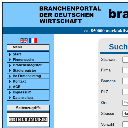
ca. 850000 marktaktive Firmen in Deutsc
Such
Menu
Start
Stichwort
Firmensuche
Branchenregister
Firma
Städteregister
Ihr Firmeneintrag
Branche
Kontakt
AGB
PLZ
Impressum
Datenschutz
Ort
Seitenzugriffe
Strasse
Vorwahl