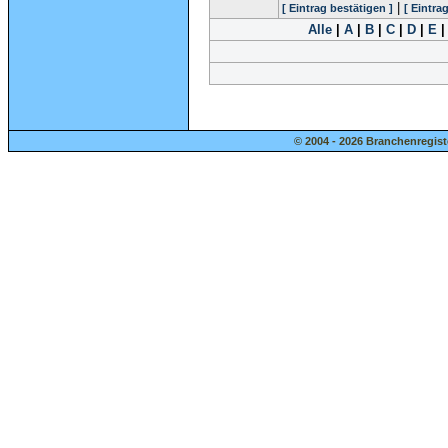
|
[ Eintrag bestätigen ]
[ Eintra
Alle
|
A
|
B
|
C
|
D
|
E
© 2004 - 2026 Branchenregist