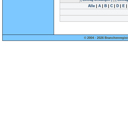
Alle
|
A
|
B
|
C
|
D
|
E
© 2004 - 2026 Branchenregist