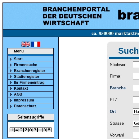
ca. 850000 marktaktive Firmen in Deutsc
Such
Menu
Start
Stichwort
Firmensuche
Branchenregister
Firma
Städteregister
Ihr Firmeneintrag
Branche
Kontakt
AGB
PLZ
Impressum
Datenschutz
Ort
Seitenzugriffe
Strasse
Vorwahl