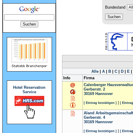
Bundesland
Alle
|
A
|
B
|
C
|
D
|
E
Info
Firma
Calenberger Hausverwaltu
Hotel Reservation
Gerberstr. 2
Service
30169
Hannover
|
[ Eintrag bestätigen ]
[ Eintra
Aland Arbeitsgemeinschaf
Gerberstr. 4
30169
Hannover
|
[ Eintrag bestätigen ]
[ Eintra