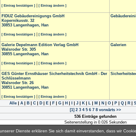
|
[ Eintrag bestätigen ]
[ Eintrag ändern ]
FIDUZ Gebäudereinigungs GmbH
Gebäuderein
Kopernikusstr. 32
30853
Langenhagen, Han
|
[ Eintrag bestätigen ]
[ Eintrag ändern ]
Galerie Depelmann Edition Verlag GmbH
Galerien
Walsroder Str. 305
30855
Langenhagen, Han
|
[ Eintrag bestätigen ]
[ Eintrag ändern ]
GES Günter Ernsthäuser Sicherheitstechnik GmbH - Der
Sicherheitste
Schlüsselmann
Walsroder Str. 26
30851
Langenhagen, Han
|
[ Eintrag bestätigen ]
[ Eintrag ändern ]
Alle
|
A
|
B
|
C
|
D
|
E
|
F
|
G
|
H
|
I
|
J
|
K
|
L
|
M
|
N
|
O
|
P
|
Q
|
R
|
[1]
2
3
4
5
6
7
8
vorwärts >>
536 Einträge gefunden
Seitenerstellung in 0.026 Sekunden
nserer Dienste erklären Sie sich damit einverstanden, dass wir Cook