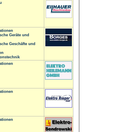
u
lationen
ische Geräte und
ische Geschäfte und
en
onstechnik
lationen
lationen
lationen