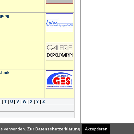
igung
chnik
S
|
T
|
U
|
V
|
W
|
X
|
Y
|
Z
ies verwenden.
Zur Datenschutzerklärung
Akzeptieren