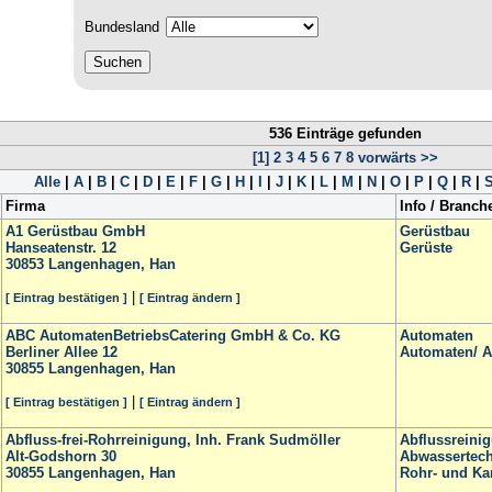
Bundesland
536 Einträge gefunden
[1]
2
3
4
5
6
7
8
vorwärts >>
Alle
|
A
|
B
|
C
|
D
|
E
|
F
|
G
|
H
|
I
|
J
|
K
|
L
|
M
|
N
|
O
|
P
|
Q
|
R
|
Firma
Info / Branch
A1 Gerüstbau GmbH
Gerüstbau
Hanseatenstr. 12
Gerüste
30853
Langenhagen, Han
|
[ Eintrag bestätigen ]
[ Eintrag ändern ]
ABC AutomatenBetriebsCatering GmbH & Co. KG
Automaten
Berliner Allee 12
Automaten/ Au
30855
Langenhagen, Han
|
[ Eintrag bestätigen ]
[ Eintrag ändern ]
Abfluss-frei-Rohrreinigung, Inh. Frank Sudmöller
Abflussreini
Alt-Godshorn 30
Abwassertech
30855
Langenhagen, Han
Rohr- und Ka