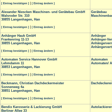
|
[ Eintrag bestätigen ]
[ Eintrag ändern ]
Alexander Niescken Maschinen- und Gerätebau GmbH
Gerätebau
Walsroder Str. 310
Maschinenba
30855
Langenhagen, Han
|
[ Eintrag bestätigen ]
[ Eintrag ändern ]
Anhänger Hauk GmbH
Anhänger
Frankenring 11-13
Anhänger-Ver
30855
Langenhagen, Han
Anhängerver
Anhängervertr
|
[ Eintrag bestätigen ]
[ Eintrag ändern ]
Automaten Service Hannover GmbH
Automaten
Lehmdamm 11
Automaten/ Au
30853
Langenhagen, Han
|
[ Eintrag bestätigen ]
[ Eintrag ändern ]
Beckmann, Christian Dachdeckermeister
Dachdeckerei
Sonnenweg 4a
30851
Langenhagen, Han
|
[ Eintrag bestätigen ]
[ Eintrag ändern ]
Bendix Karosserie & Lackierung GmbH
Autolackierer
Berliner Allee 33