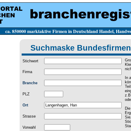
e Firmen in Deutschland Handel, Handwerk, Dien
Suchmaske Bundesfirmen
Gro
Stichwort
Kle
nic
Firma
In 
kön
Branche
Tei
ein
PLZ
z.B
ode
Ort
Die
Erg
Strasse
Sie
Sti
Sta
Vorwahl