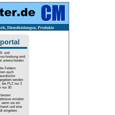
stleistungen, Produkte
portal
ß- und
inschreibung wird
ht unterschieden.
alle Feldern
nen auch
lausdrücke
gegeben werden
. bei PLZ nur 3
r nur 30.
 besten
ebnisse erzielen
, wenn sie ein
chwort und eine
dt eingeben.