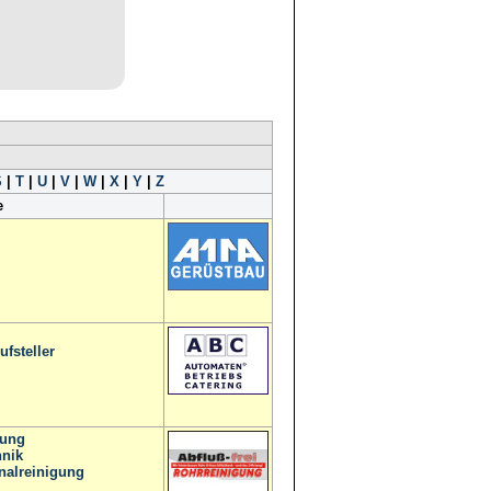
S
|
T
|
U
|
V
|
W
|
X
|
Y
|
Z
e
fsteller
gung
nik
nalreinigung