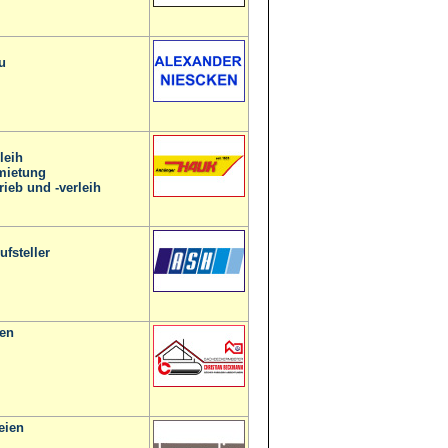
u
leih
mietung
ieb und -verleih
fsteller
en
eien