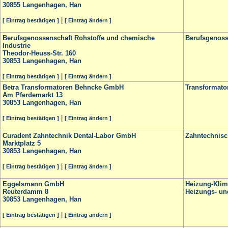
30855
Langenhagen, Han
|
[ Eintrag bestätigen ]
[ Eintrag ändern ]
Berufsgenossenschaft Rohstoffe und chemische
Berufsgenoss
Industrie
Theodor-Heuss-Str. 160
30853
Langenhagen, Han
|
[ Eintrag bestätigen ]
[ Eintrag ändern ]
Betra Transformatoren Behncke GmbH
Transformato
Am Pferdemarkt 13
30853
Langenhagen, Han
|
[ Eintrag bestätigen ]
[ Eintrag ändern ]
Curadent Zahntechnik Dental-Labor GmbH
Zahntechnisc
Marktplatz 5
30853
Langenhagen, Han
|
[ Eintrag bestätigen ]
[ Eintrag ändern ]
Eggelsmann GmbH
Heizung-Klim
Reuterdamm 8
Heizungs- un
30853
Langenhagen, Han
|
[ Eintrag bestätigen ]
[ Eintrag ändern ]