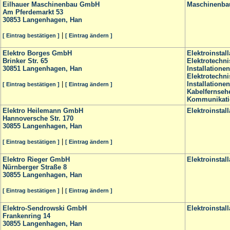
Eilhauer Maschinenbau GmbH
Maschinenba
Am Pferdemarkt 53
30853
Langenhagen, Han
|
[ Eintrag bestätigen ]
[ Eintrag ändern ]
Elektro Borges GmbH
Elektroinstal
Brinker Str. 65
Elektrotechn
30851
Langenhagen, Han
Installationen
Elektrotechn
|
Installationen
[ Eintrag bestätigen ]
[ Eintrag ändern ]
Kabelfernseh
Kommunikati
Elektro Heilemann GmbH
Elektroinstal
Hannoversche Str. 170
30855
Langenhagen, Han
|
[ Eintrag bestätigen ]
[ Eintrag ändern ]
Elektro Rieger GmbH
Elektroinstal
Nürnberger Straße 8
30855
Langenhagen, Han
|
[ Eintrag bestätigen ]
[ Eintrag ändern ]
Elektro-Sendrowski GmbH
Elektroinstal
Frankenring 14
30855
Langenhagen, Han