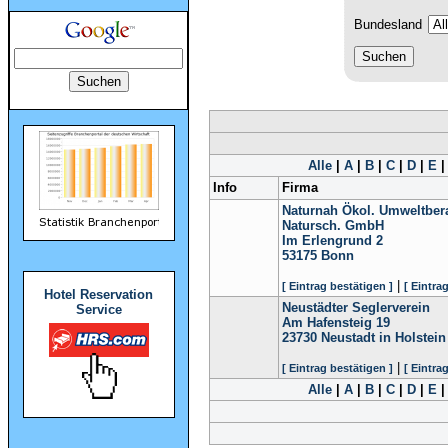
Bundesland
Alle
|
A
|
B
|
C
|
D
|
E
Info
Firma
Naturnah Ökol. Umweltbera
Natursch. GmbH
Im Erlengrund 2
53175
Bonn
|
[ Eintrag bestätigen ]
[ Eintra
Hotel Reservation
Neustädter Seglerverein
Service
Am Hafensteig 19
23730
Neustadt in Holstein
|
[ Eintrag bestätigen ]
[ Eintra
Alle
|
A
|
B
|
C
|
D
|
E