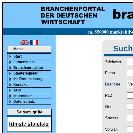
ca. 850000 marktaktive Firmen in Deutsc
Such
Menu
Start
Stichwort
Firmensuche
Branchenregister
Firma
Städteregister
Ihr Firmeneintrag
Branche
Kontakt
AGB
PLZ
Impressum
Datenschutz
Ort
Seitenzugriffe
Strasse
Vorwahl