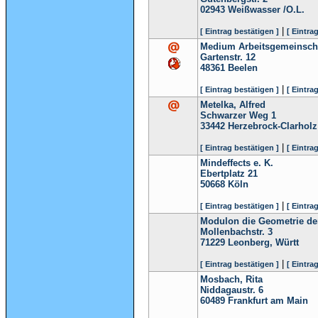
02943
Weißwasser /O.L.
|
[ Eintrag bestätigen ]
[ Eintra
Medium Arbeitsgemeinsch
Gartenstr. 12
48361
Beelen
|
[ Eintrag bestätigen ]
[ Eintra
Metelka, Alfred
Schwarzer Weg 1
33442
Herzebrock-Clarholz
|
[ Eintrag bestätigen ]
[ Eintra
Mindeffects e. K.
Ebertplatz 21
50668
Köln
|
[ Eintrag bestätigen ]
[ Eintra
Modulon die Geometrie d
Mollenbachstr. 3
71229
Leonberg, Württ
|
[ Eintrag bestätigen ]
[ Eintra
Mosbach, Rita
Niddagaustr. 6
60489
Frankfurt am Main