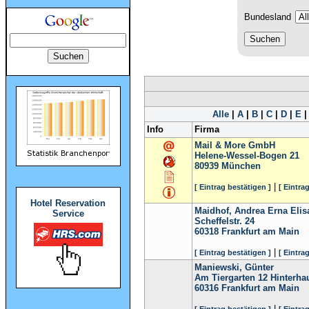
Bundesland
Alle
|
A
|
B
|
C
|
D
|
E
Info
Firma
Mail & More GmbH
Helene-Wessel-Bogen 21
80939
München
|
[ Eintrag bestätigen ]
[ Eintra
Hotel Reservation
Maidhof, Andrea Erna Elis
Service
Scheffelstr. 24
60318
Frankfurt am Main
|
[ Eintrag bestätigen ]
[ Eintra
Maniewski, Günter
Am Tiergarten 12 Hinterha
60316
Frankfurt am Main
|