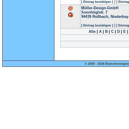
|
[ Eintrag bestätigen ]
[ Eintra
Müller-Design-GmbH
Sonnhöglstr. 7
94439
Roßbach, Niederbay
|
[ Eintrag bestätigen ]
[ Eintra
Alle
|
A
|
B
|
C
|
D
|
E
© 2004 - 2026 Branchenregist