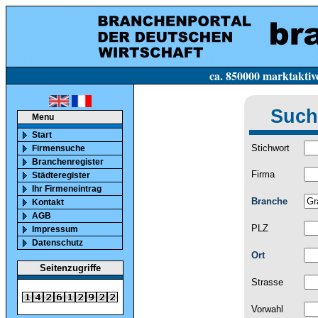
ca. 850000 marktaktive Firmen in Deutsc
Such
Menu
Start
Stichwort
Firmensuche
Branchenregister
Firma
Städteregister
Ihr Firmeneintrag
Branche
Kontakt
AGB
PLZ
Impressum
Datenschutz
Ort
Seitenzugriffe
Strasse
Vorwahl