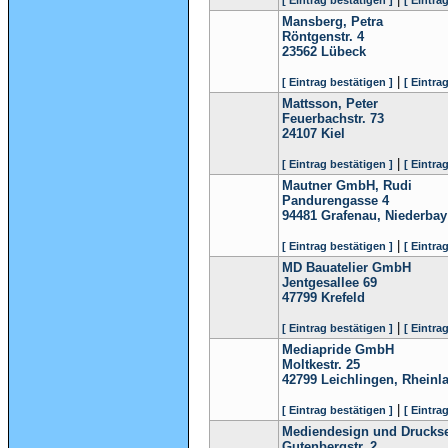
[ Eintrag bestätigen ]
[ Eintra
Mansberg, Petra
Röntgenstr. 4
23562
Lübeck
|
[ Eintrag bestätigen ]
[ Eintra
Mattsson, Peter
Feuerbachstr. 73
24107
Kiel
|
[ Eintrag bestätigen ]
[ Eintra
Mautner GmbH, Rudi
Pandurengasse 4
94481
Grafenau, Niederbay
|
[ Eintrag bestätigen ]
[ Eintra
MD Bauatelier GmbH
Jentgesallee 69
47799
Krefeld
|
[ Eintrag bestätigen ]
[ Eintra
Mediapride GmbH
Moltkestr. 25
42799
Leichlingen, Rheinl
|
[ Eintrag bestätigen ]
[ Eintra
Mediendesign und Drucks
Gutenbergstr. 2