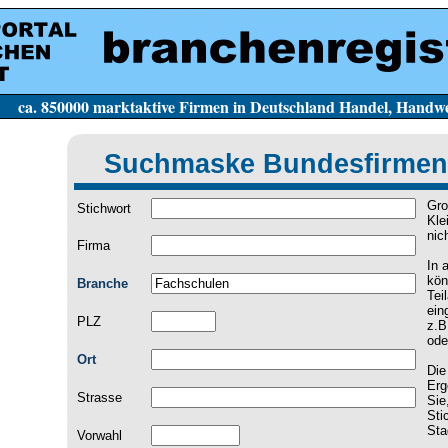
e Firmen in Deutschland Handel, Handwerk, Dien
Suchmaske Bundesfirmen
Gro
Stichwort
Kle
nic
Firma
In 
kön
Branche
Tei
ein
PLZ
z.B
ode
Ort
Die
Erg
Strasse
Sie
Sti
Sta
Vorwahl