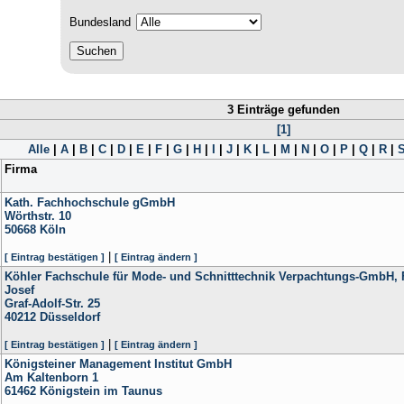
Bundesland
3 Einträge gefunden
[1]
Alle
|
A
|
B
|
C
|
D
|
E
|
F
|
G
|
H
|
I
|
J
|
K
|
L
|
M
|
N
|
O
|
P
|
Q
|
R
|
Firma
Kath. Fachhochschule gGmbH
Wörthstr. 10
50668
Köln
|
[ Eintrag bestätigen ]
[ Eintrag ändern ]
Köhler Fachschule für Mode- und Schnitttechnik Verpachtungs-GmbH, 
Josef
Graf-Adolf-Str. 25
40212
Düsseldorf
|
[ Eintrag bestätigen ]
[ Eintrag ändern ]
Königsteiner Management Institut GmbH
Am Kaltenborn 1
61462
Königstein im Taunus