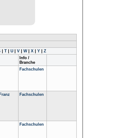
S
|
T
|
U
|
V
|
W
|
X
|
Y
|
Z
Info /
Branche
Fachschulen
Franz
Fachschulen
Fachschulen