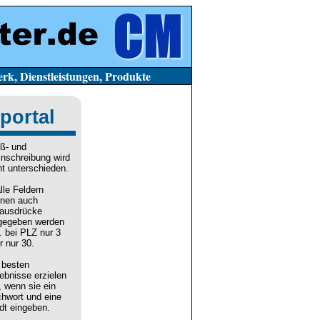
stleistungen, Produkte
portal
ß- und
inschreibung wird
ht unterschieden.
alle Feldern
nen auch
lausdrücke
gegeben werden
. bei PLZ nur 3
r nur 30.
 besten
ebnisse erzielen
, wenn sie ein
chwort und eine
dt eingeben.