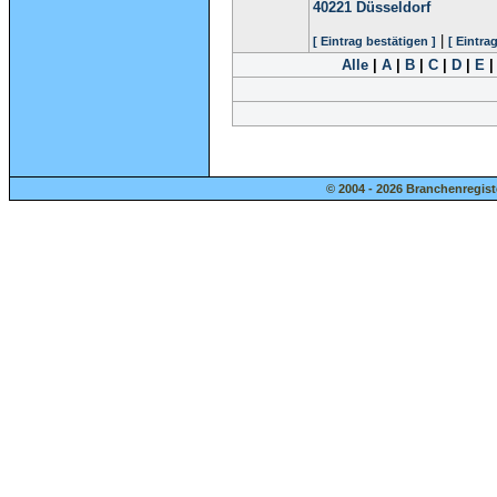
40221
Düsseldorf
|
[ Eintrag bestätigen ]
[ Eintra
Alle
|
A
|
B
|
C
|
D
|
E
© 2004 - 2026 Branchenregist