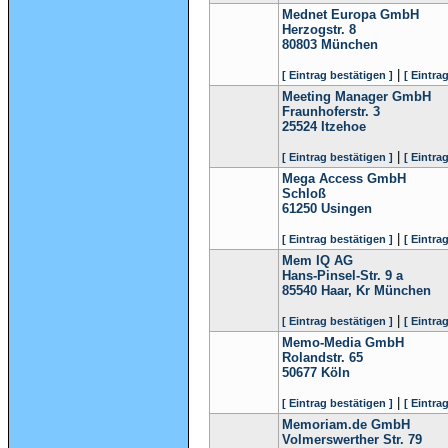
Mednet Europa GmbH
Herzogstr. 8
80803
München
|
[ Eintrag bestätigen ]
[ Eintra
Meeting Manager GmbH
Fraunhoferstr. 3
25524
Itzehoe
|
[ Eintrag bestätigen ]
[ Eintra
Mega Access GmbH
Schloß
61250
Usingen
|
[ Eintrag bestätigen ]
[ Eintra
Mem IQ AG
Hans-Pinsel-Str. 9 a
85540
Haar, Kr München
|
[ Eintrag bestätigen ]
[ Eintra
Memo-Media GmbH
Rolandstr. 65
50677
Köln
|
[ Eintrag bestätigen ]
[ Eintra
Memoriam.de GmbH
Volmerswerther Str. 79