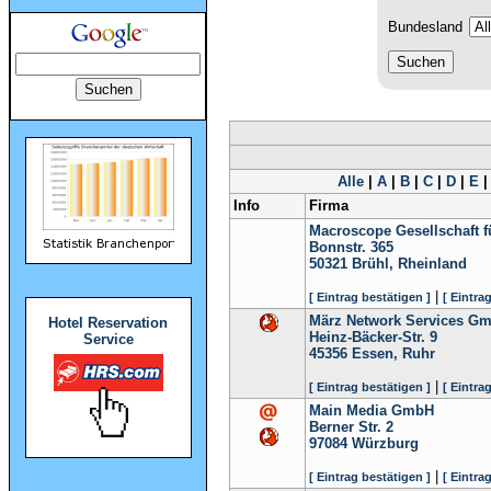
Bundesland
Alle
|
A
|
B
|
C
|
D
|
E
Info
Firma
Macroscope Gesellschaft f
Bonnstr. 365
50321
Brühl, Rheinland
|
[ Eintrag bestätigen ]
[ Eintra
März Network Services G
Hotel Reservation
Heinz-Bäcker-Str. 9
Service
45356
Essen, Ruhr
|
[ Eintrag bestätigen ]
[ Eintra
Main Media GmbH
Berner Str. 2
97084
Würzburg
|
[ Eintrag bestätigen ]
[ Eintra