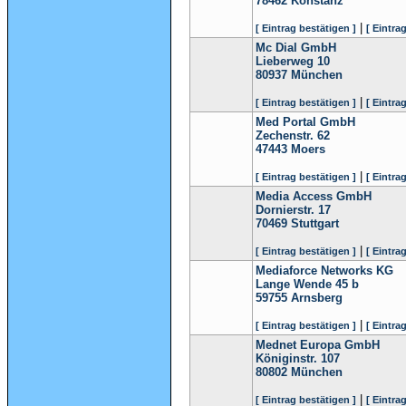
78462
Konstanz
|
[ Eintrag bestätigen ]
[ Eintra
Mc Dial GmbH
Lieberweg 10
80937
München
|
[ Eintrag bestätigen ]
[ Eintra
Med Portal GmbH
Zechenstr. 62
47443
Moers
|
[ Eintrag bestätigen ]
[ Eintra
Media Access GmbH
Dornierstr. 17
70469
Stuttgart
|
[ Eintrag bestätigen ]
[ Eintra
Mediaforce Networks KG
Lange Wende 45 b
59755
Arnsberg
|
[ Eintrag bestätigen ]
[ Eintra
Mednet Europa GmbH
Königinstr. 107
80802
München
|
[ Eintrag bestätigen ]
[ Eintra