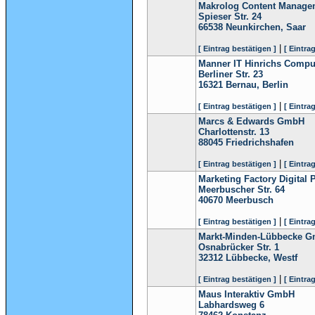
Makrolog Content Manage
Spieser Str. 24
66538
Neunkirchen, Saar
|
[ Eintrag bestätigen ]
[ Eintra
Manner IT Hinrichs Comp
Berliner Str. 23
16321
Bernau, Berlin
|
[ Eintrag bestätigen ]
[ Eintra
Marcs & Edwards GmbH
Charlottenstr. 13
88045
Friedrichshafen
|
[ Eintrag bestätigen ]
[ Eintra
Marketing Factory Digital
Meerbuscher Str. 64
40670
Meerbusch
|
[ Eintrag bestätigen ]
[ Eintra
Markt-Minden-Lübbecke 
Osnabrücker Str. 1
32312
Lübbecke, Westf
|
[ Eintrag bestätigen ]
[ Eintra
Maus Interaktiv GmbH
Labhardsweg 6