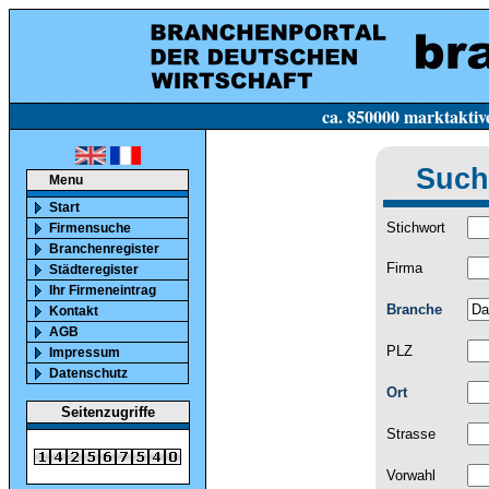
ca. 850000 marktaktive Firmen in Deutsc
Such
Menu
Start
Stichwort
Firmensuche
Branchenregister
Firma
Städteregister
Ihr Firmeneintrag
Branche
Kontakt
AGB
PLZ
Impressum
Datenschutz
Ort
Seitenzugriffe
Strasse
Vorwahl