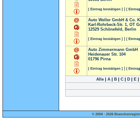
|
[ Eintrag bestätigen ]
[ Eintra
Auto Weller GmbH & Co. 
Karl-Rohrbeck-Str. 1, OT G
12529
Schönefeld, Berlin
|
[ Eintrag bestätigen ]
[ Eintra
Auto Zimmermann GmbH
Heidenauer Str. 104
01796
Pirna
|
[ Eintrag bestätigen ]
[ Eintra
Alle
|
A
|
B
|
C
|
D
|
E
© 2004 - 2026 Branchenregist