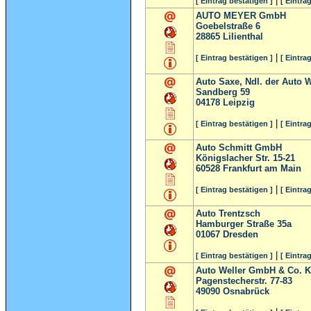
|
[ Eintrag bestätigen ]
[ Eintra
AUTO MEYER GmbH
Goebelstraße 6
28865
Lilienthal
|
[ Eintrag bestätigen ]
[ Eintra
Auto Saxe, Ndl. der Auto
Sandberg 59
04178
Leipzig
|
[ Eintrag bestätigen ]
[ Eintra
Auto Schmitt GmbH
Königslacher Str. 15-21
60528
Frankfurt am Main
|
[ Eintrag bestätigen ]
[ Eintra
Auto Trentzsch
Hamburger Straße 35a
01067
Dresden
|
[ Eintrag bestätigen ]
[ Eintra
Auto Weller GmbH & Co. 
Pagenstecherstr. 77-83
49090
Osnabrück