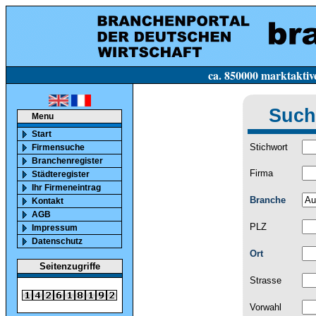
ca. 850000 marktaktive Firmen in Deutsc
Such
Menu
Start
Stichwort
Firmensuche
Branchenregister
Firma
Städteregister
Ihr Firmeneintrag
Branche
Kontakt
AGB
PLZ
Impressum
Datenschutz
Ort
Seitenzugriffe
Strasse
Vorwahl