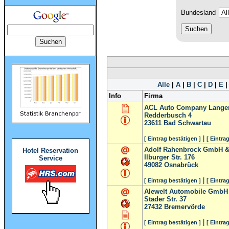
Bundesland
Alle
|
A
|
B
|
C
|
D
|
E
Info
Firma
ACL Auto Company Langen
Redderbusch 4
23611
Bad Schwartau
|
[ Eintrag bestätigen ]
[ Eintra
Adolf Rahenbrock GmbH &
Hotel Reservation
Ilburger Str. 176
Service
49082
Osnabrück
|
[ Eintrag bestätigen ]
[ Eintra
Alewelt Automobile GmbH
Stader Str. 37
27432
Bremervörde
|
[ Eintrag bestätigen ]
[ Eintra