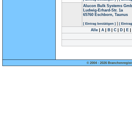
Alucon Bulk Systems Gm
Ludwig-Erhard-Str. 1a
65760
Eschborn, Taunus
|
[ Eintrag bestätigen ]
[ Eintra
Alle
|
A
|
B
|
C
|
D
|
E
© 2004 - 2026 Branchenregist