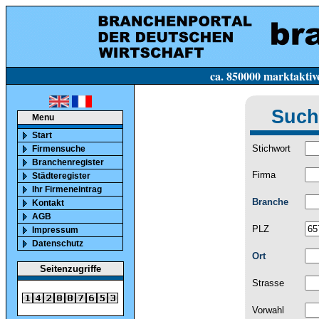
ca. 850000 marktaktive Firmen in Deutsc
Such
Menu
Start
Stichwort
Firmensuche
Branchenregister
Firma
Städteregister
Ihr Firmeneintrag
Branche
Kontakt
AGB
PLZ
Impressum
Datenschutz
Ort
Seitenzugriffe
Strasse
Vorwahl