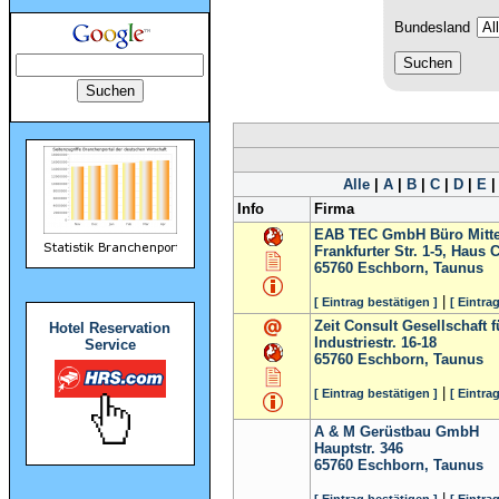
Bundesland
Alle
|
A
|
B
|
C
|
D
|
E
Info
Firma
EAB TEC GmbH Büro Mitte,
Frankfurter Str. 1-5, Haus 
65760
Eschborn, Taunus
|
[ Eintrag bestätigen ]
[ Eintra
Zeit Consult Gesellschaft 
Hotel Reservation
Industriestr. 16-18
Service
65760
Eschborn, Taunus
|
[ Eintrag bestätigen ]
[ Eintra
A & M Gerüstbau GmbH
Hauptstr. 346
65760
Eschborn, Taunus
|