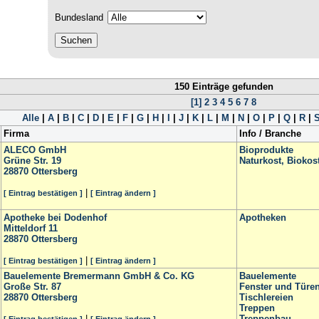
Bundesland
150 Einträge gefunden
[1]
2
3
4
5
6
7
8
Alle
|
A
|
B
|
C
|
D
|
E
|
F
|
G
|
H
|
I
|
J
|
K
|
L
|
M
|
N
|
O
|
P
|
Q
|
R
|
Firma
Info / Branche
ALECO GmbH
Bioprodukte
Grüne Str. 19
Naturkost, Biokos
28870
Ottersberg
|
[ Eintrag bestätigen ]
[ Eintrag ändern ]
Apotheke bei Dodenhof
Apotheken
Mitteldorf 11
28870
Ottersberg
|
[ Eintrag bestätigen ]
[ Eintrag ändern ]
Bauelemente Bremermann GmbH & Co. KG
Bauelemente
Große Str. 87
Fenster und Türe
28870
Ottersberg
Tischlereien
Treppen
|
Treppenbau