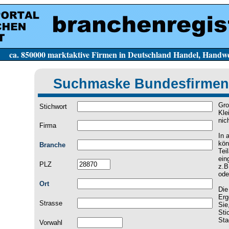
e Firmen in Deutschland Handel, Handwerk, Dien
Suchmaske Bundesfirmen
Gro
Stichwort
Kle
nic
Firma
In 
kön
Branche
Tei
ein
PLZ
z.B
ode
Ort
Die
Erg
Strasse
Sie
Sti
Sta
Vorwahl