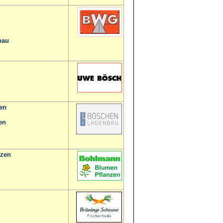
bau
en
en
nzen