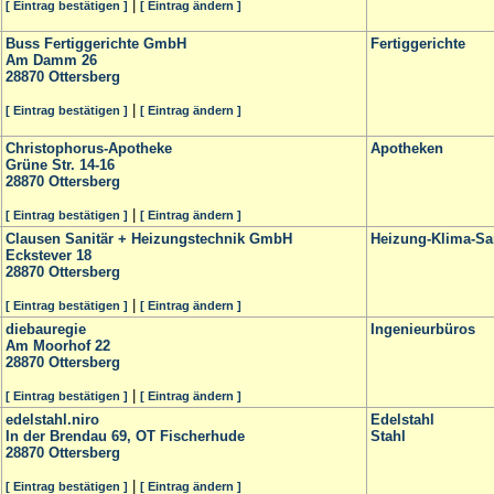
|
[ Eintrag bestätigen ]
[ Eintrag ändern ]
Buss Fertiggerichte GmbH
Fertiggerichte
Am Damm 26
28870
Ottersberg
|
[ Eintrag bestätigen ]
[ Eintrag ändern ]
Christophorus-Apotheke
Apotheken
Grüne Str. 14-16
28870
Ottersberg
|
[ Eintrag bestätigen ]
[ Eintrag ändern ]
Clausen Sanitär + Heizungstechnik GmbH
Heizung-Klima-Sa
Eckstever 18
28870
Ottersberg
|
[ Eintrag bestätigen ]
[ Eintrag ändern ]
diebauregie
Ingenieurbüros
Am Moorhof 22
28870
Ottersberg
|
[ Eintrag bestätigen ]
[ Eintrag ändern ]
edelstahl.niro
Edelstahl
In der Brendau 69, OT Fischerhude
Stahl
28870
Ottersberg
|
[ Eintrag bestätigen ]
[ Eintrag ändern ]