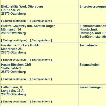
Elektrizitäts-Werk Ottersberg
Energieversorgun
Grüne Str. 24
28870
Ottersberg
|
[ Eintrag bestätigen ]
[ Eintrag ändern ]
Elektro Grajetzky Inh. Karsten Rugen
Elektroinstallatio
Mühlenstr. 34
Haustechnik
28870
Ottersberg
Heizungs- und Lü
Sanitäre Installat
|
[ Eintrag bestätigen ]
[ Eintrag ändern ]
Gerstein & Pockels GmbH
Taxibetriebe
Moorbruch 25
28870
Ottersberg
|
[ Eintrag bestätigen ]
[ Eintrag ändern ]
Haase Böschen GbR
Baumschulen
Stellenfelde 2
28870
Ottersberg
|
[ Eintrag bestätigen ]
[ Eintrag ändern ]
Haltermann, H.
Versicherungen
Lange Str. 16 A
28870
Ottersberg
|
[ Eintrag bestätigen ]
[ Eintrag ändern ]