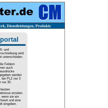
stleistungen, Produkte
portal
ß- und
inschreibung wird
ht unterschieden.
alle Feldern
nen auch
lausdrücke
gegeben werden
. bei PLZ nur 3
r nur 30.
 besten
ebnisse erzielen
, wenn sie ein
chwort und eine
dt eingeben.