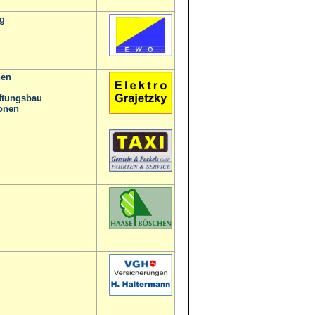
g
nen
ftungsbau
ionen