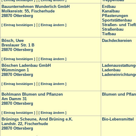
[ Eintrag bestätigen ]
[ Eintrag ändern ]
Bauunternehmen Wunderlich GmbH
Erdbau
Molkereistr. 55, Fischerhude
Kanalbau
28870
Ottersberg
Pflasterungen
Sportstättenbau
|
Straßen- und Tief
[ Eintrag bestätigen ]
[ Eintrag ändern ]
Straßenbau
Tiefbau
Bösch, Uwe
Dachdeckereien
Breslauer Str. 1 B
28870
Ottersberg
|
[ Eintrag bestätigen ]
[ Eintrag ändern ]
Böschen Ladenbau GmbH
Ladenausstattung
Wümmingen 1
Ladenbau
28870
Ottersberg
Ladeneinrichtung
|
[ Eintrag bestätigen ]
[ Eintrag ändern ]
Bohlmann Blumen und Pflanzen
Blumen und Pfla
Am Damm 31
28870
Ottersberg
|
[ Eintrag bestätigen ]
[ Eintrag ändern ]
Brünings Scheune, Arnd Brüning e.K.
Bio-Lebensmittel
Landstr. 22, Fischerhude
28870
Ottersberg