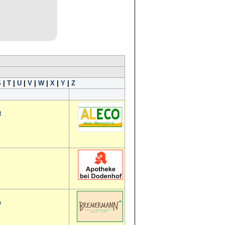
S
|
T
|
U
|
V
|
W
|
X
|
Y
|
Z
t
n