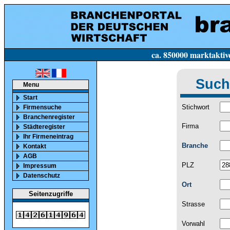
ca. 850000 marktaktive Firmen in Deutsc
Such
Menu
Start
Stichwort
Firmensuche
Branchenregister
Firma
Städteregister
Ihr Firmeneintrag
Branche
Kontakt
AGB
PLZ
Impressum
Datenschutz
Ort
Seitenzugriffe
Strasse
Vorwahl