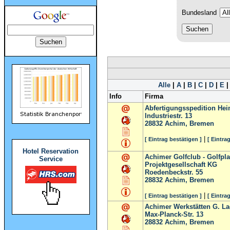
Bundesland
Alle
|
A
|
B
|
C
|
D
|
E
Info
Firma
Abfertigungsspedition He
Industriestr. 13
28832
Achim, Bremen
|
[ Eintrag bestätigen ]
[ Eintra
Hotel Reservation
Achimer Golfclub - Golfp
Service
Projektgesellschaft KG
Roedenbeckstr. 55
28832
Achim, Bremen
|
[ Eintrag bestätigen ]
[ Eintra
Achimer Werkstätten G. L
Max-Planck-Str. 13
28832
Achim, Bremen