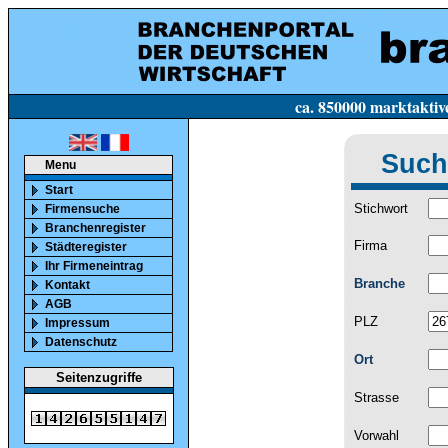
ca. 850000 marktaktive Firmen in Deutsc
Such
Menu
Start
Stichwort
Firmensuche
Branchenregister
Firma
Städteregister
Ihr Firmeneintrag
Branche
Kontakt
AGB
PLZ
Impressum
Datenschutz
Ort
Seitenzugriffe
Strasse
Vorwahl