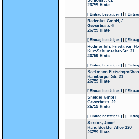
Schloßstr. 81
26759
Hinte
|
[ Eintrag bestätigen ]
[ Eintra
Redenius GmbH, J.
Gewerbestr. 6
26759
Hinte
|
[ Eintrag bestätigen ]
[ Eintra
Redmer Inh. Frieda van Ho
Kurt-Schumacher-Str. 21
26759
Hinte
|
[ Eintrag bestätigen ]
[ Eintra
Sackmann Fleischgroßhand
Haneburger Str. 21
26759
Hinte
|
[ Eintrag bestätigen ]
[ Eintra
Sneider GmbH
Gewerbestr. 22
26759
Hinte
|
[ Eintrag bestätigen ]
[ Eintra
Sordon, Josef
Hans-Böckler-Allee 120
26759
Hinte