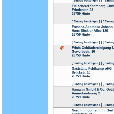
|
[ Eintrag bestätigen ]
[ Eintra
Fleischerei Stomberg Gm
Friedenstr. 28
26759
Hinte
|
[ Eintrag bestätigen ]
[ Eintra
Fresena-Apotheke Johann S
Hans-Böckler-Allee 126
26759
Hinte
|
[ Eintrag bestätigen ]
[ Eintra
Frisia Gebäudereinigung 
Gewerbestr. 16
26759
Hinte
|
[ Eintrag bestätigen ]
[ Eintra
Gaststätte Feldkamp oHG
Brückstr. 10
26759
Hinte
|
[ Eintrag bestätigen ]
[ Eintra
Hamann GmbH & Co. Getr
Ammolandsweg 2
26759
Hinte
|
[ Eintrag bestätigen ]
[ Eintra
Nord Immobilien Inh. Gert 