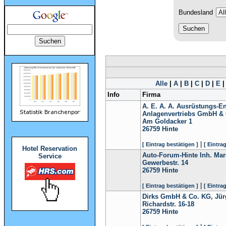
Bundesland
Alle
|
A
|
B
|
C
|
D
|
E
Info
Firma
A. E. A. A. Ausrüstungs-E
Anlagenvertriebs GmbH &
Am Goldacker 1
26759
Hinte
|
[ Eintrag bestätigen ]
[ Eintra
Hotel Reservation
Auto-Forum-Hinte Inh. Marg
Service
Gewerbestr. 14
26759
Hinte
|
[ Eintrag bestätigen ]
[ Eintra
Dirks GmbH & Co. KG, Jür
Richardstr. 16-18
26759
Hinte