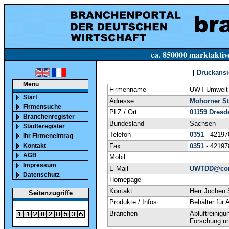
ca. 850000 marktaktive Firmen in Deutsc
[
Druckansi
Menu
Firmenname
UWT-Umwelt
Start
Adresse
Mohorner Str
Firmensuche
PLZ / Ort
01159
Dresd
Branchenregister
Bundesland
Sachsen
Städteregister
Telefon
0351
- 4219
Ihr Firmeneintrag
Kontakt
Fax
0351
- 4219
AGB
Mobil
Impressum
E-Mail
UWTDD@com
Datenschutz
Homepage
Kontakt
Herr Jochen 
Seitenzugriffe
Produkte / Infos
Behälter für
Branchen
Abluftreinig
Forschung un