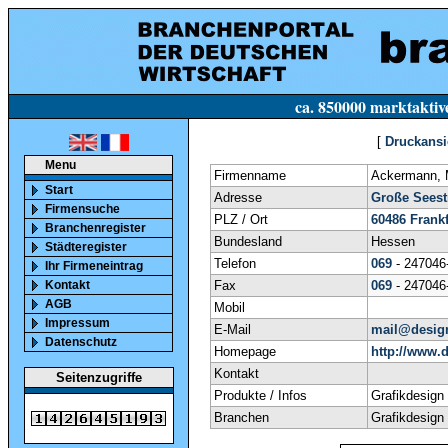
ca. 850000 marktaktive Firmen in Deutsc
[
Druckansi
Menu
Firmenname
Ackermann, 
Start
Adresse
Große Seestr
Firmensuche
PLZ / Ort
60486
Frank
Branchenregister
Bundesland
Hessen
Städteregister
Telefon
069
- 247046
Ihr Firmeneintrag
Kontakt
Fax
069
- 247046
AGB
Mobil
Impressum
E-Mail
mail@design
Datenschutz
Homepage
http://www.d
Kontakt
Seitenzugriffe
Produkte / Infos
Grafikdesign
Branchen
Grafikdesign