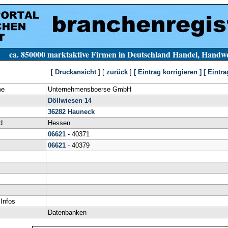
e Firmen in Deutschland Handel, Handwerk, Dien
[
Druckansicht
] [
zurück
]
[ Eintrag korrigieren ]
[ Eintra
me
Unternehmensboerse GmbH
Döllwiesen 14
36282
Hauneck
d
Hessen
06621
- 40371
06621
- 40379
 Infos
Datenbanken