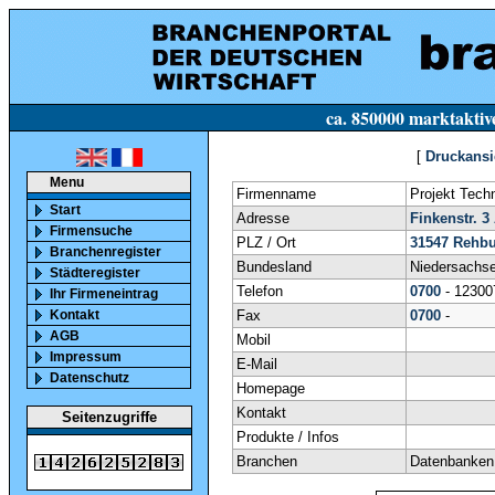
ca. 850000 marktaktive Firmen in Deutsc
[
Druckansi
Menu
Firmenname
Projekt Tech
Start
Adresse
Finkenstr. 3
Firmensuche
PLZ / Ort
31547
Rehbu
Branchenregister
Bundesland
Niedersachs
Städteregister
Telefon
0700
- 1230
Ihr Firmeneintrag
Kontakt
Fax
0700
-
AGB
Mobil
Impressum
E-Mail
Datenschutz
Homepage
Kontakt
Seitenzugriffe
Produkte / Infos
Branchen
Datenbanken