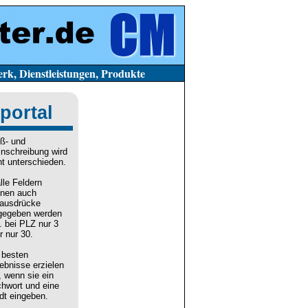
stleistungen, Produkte
portal
ß- und
inschreibung wird
ht unterschieden.
alle Feldern
nen auch
lausdrücke
gegeben werden
. bei PLZ nur 3
r nur 30.
 besten
ebnisse erzielen
, wenn sie ein
chwort und eine
dt eingeben.