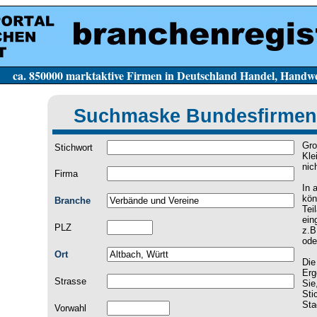
e Firmen in Deutschland Handel, Handwerk, Dien
Suchmaske Bundesfirmen
Gro
Stichwort
Kle
nic
Firma
In 
kön
Branche
Tei
ein
PLZ
z.B
ode
Ort
Die
Erg
Strasse
Sie
Sti
Sta
Vorwahl