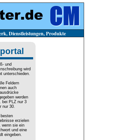
stleistungen, Produkte
portal
ß- und
inschreibung wird
ht unterschieden.
alle Feldern
nen auch
lausdrücke
gegeben werden
. bei PLZ nur 3
r nur 30.
 besten
ebnisse erzielen
, wenn sie ein
chwort und eine
dt eingeben.