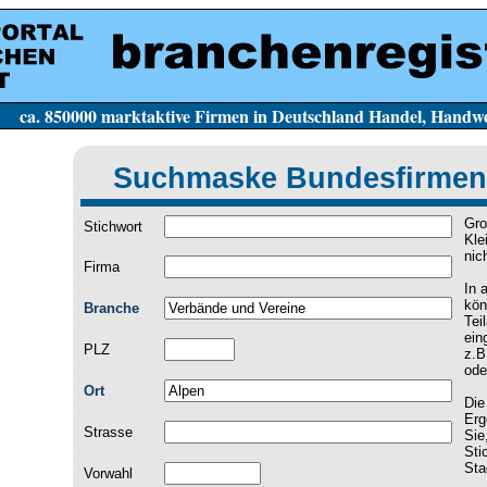
e Firmen in Deutschland Handel, Handwerk, Dien
Suchmaske Bundesfirmen
Gro
Stichwort
Kle
nic
Firma
In 
kön
Branche
Tei
ein
PLZ
z.B
ode
Ort
Die
Erg
Strasse
Sie
Sti
Sta
Vorwahl