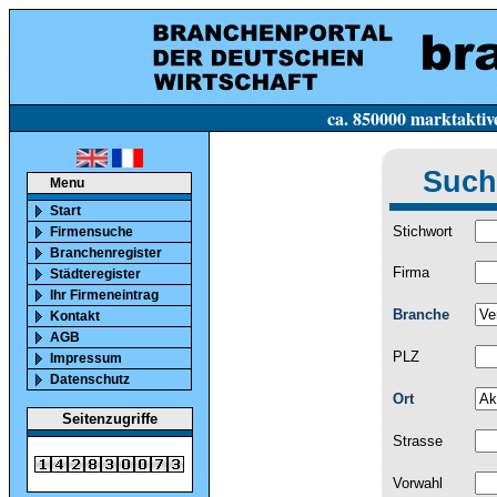
ca. 850000 marktaktive Firmen in Deutsc
Such
Menu
Start
Stichwort
Firmensuche
Branchenregister
Firma
Städteregister
Ihr Firmeneintrag
Branche
Kontakt
AGB
PLZ
Impressum
Datenschutz
Ort
Seitenzugriffe
Strasse
Vorwahl