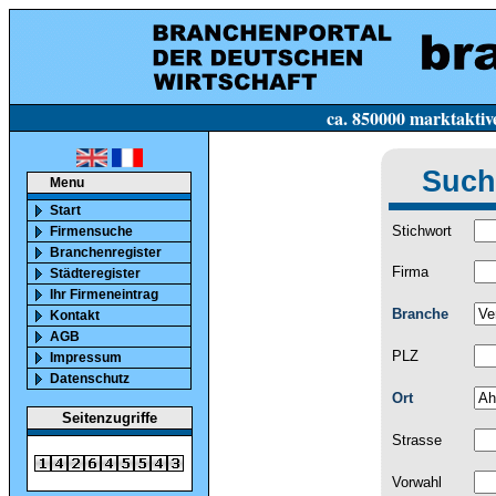
ca. 850000 marktaktive Firmen in Deutsc
Such
Menu
Start
Stichwort
Firmensuche
Branchenregister
Firma
Städteregister
Ihr Firmeneintrag
Branche
Kontakt
AGB
PLZ
Impressum
Datenschutz
Ort
Seitenzugriffe
Strasse
Vorwahl